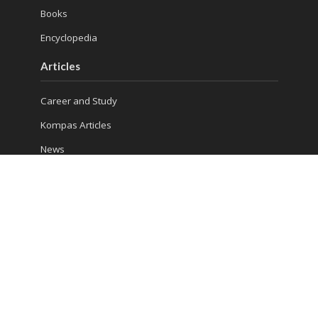
Books
Encyclopedia
Articles
Career and Study
Kompas Articles
News
Success Tips
Reach Us
Ruko Golden Madrid 2 Blok G/20
Jl. Letnan Sutopo
Serpong
Kota Tangerang Selatan, Banten 15310, Indonesia
Phone : (021) 5316 4930
Consultation 1: 081 5510 8832
Consultation 2: 0813 986 906 13