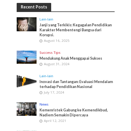
Recent Posts
Lain-lain
Janji yang Terkikis: Kegagalan Pendidikan
Karakter Membentengi Bangsa dari
Korupsi.
August 16, 2025
Success Tips
Mendukung Anak Menggapai Sukses
August 31, 2024
Lain-lain
Inovasi dan Tantangan: Evaluasi Mendalam
terhadap Pendidikan Nasional
July 17, 2024
News
Kemenristek Gabung ke Kemendikbud,
Nadiem Semakin Dipercaya
April 12, 2021