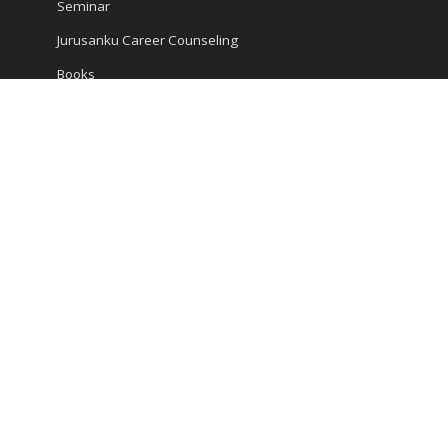
Seminar
Jurusanku Career Counseling
Books
Encyclopedia
Articles
Career and Study
Kompas Articles
News
Success Tips
Reach Us
Ruko Golden Madrid 2 Blok G/20
Jl. Letnan Sutopo
Serpong
Kota Tangerang Selatan, Banten 15310, Indonesia