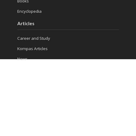
Books
Encyclopedia
Articles
Career and Study
Kompas Articles
News
Success Tips
Reach Us
Ruko Golden Madrid 2 Blok G/20
Jl. Letnan Sutopo
Serpong
Kota Tangerang Selatan, Banten 15310, Indonesia
Phone : (021) 5316 4930
Consultation 1: 081 5510 8832
Consultation 2: 0813 986 906 13