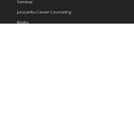
Seminar
Jurusanku Career Counseling
Books
Encyclopedia
Articles
Career and Study
Kompas Articles
News
Success Tips
Reach Us
Ruko Golden Madrid 2 Blok G/20
Jl. Letnan Sutopo
Serpong
Kota Tangerang Selatan, Banten 15310, Indonesia