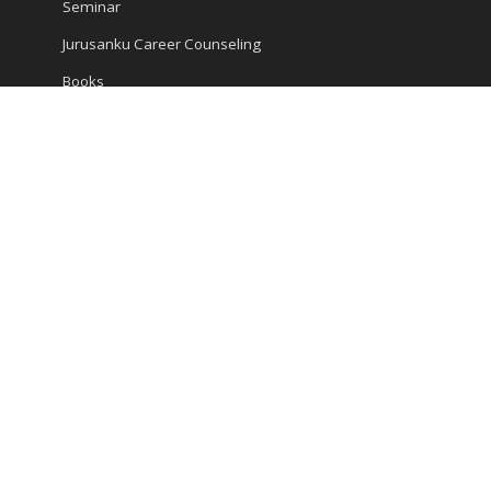
Seminar
Jurusanku Career Counseling
Books
Encyclopedia
Articles
Career and Study
Kompas Articles
News
Success Tips
Reach Us
Ruko Golden Madrid 2 Blok G/20
Jl. Letnan Sutopo
Serpong
Kota Tangerang Selatan, Banten 15310, Indonesia