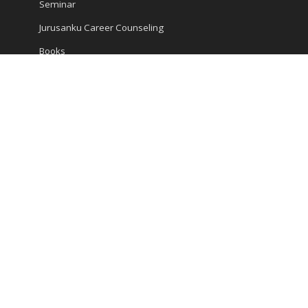
Seminar
Jurusanku Career Counseling
Books
Encyclopedia
Articles
Career and Study
Kompas Articles
News
Success Tips
Reach Us
Ruko Golden Madrid 2 Blok G/20
Jl. Letnan Sutopo
Serpong
Kota Tangerang Selatan, Banten 15310, Indonesia