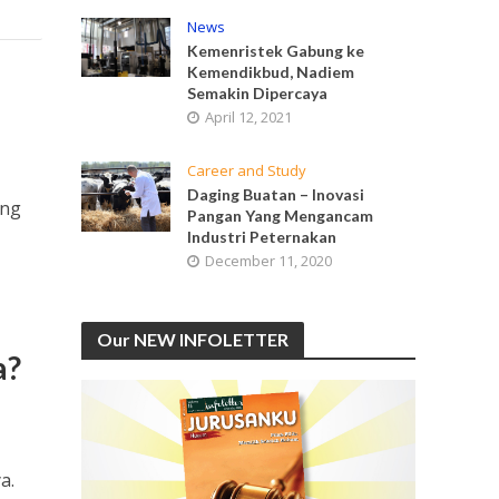
News
Kemenristek Gabung ke
Kemendikbud, Nadiem
Semakin Dipercaya
April 12, 2021
Career and Study
Daging Buatan – Inovasi
ang
Pangan Yang Mengancam
Industri Peternakan
December 11, 2020
Our NEW INFOLETTER
a?
a.