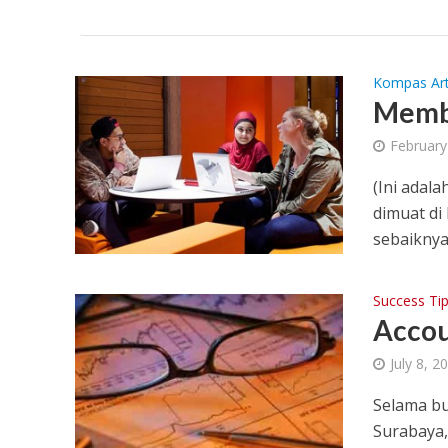
Kompas Art
Membu
February
(Ini adal
dimuat di
sebaiknya 
Success Ti
Accou
July 8, 2
Selama bu
Surabaya,