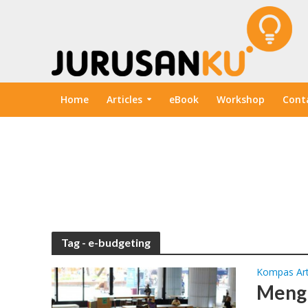
Home
Articles
eBook
Workshop
Cont
Tag - e-budgeting
Kompas Art
Mengk