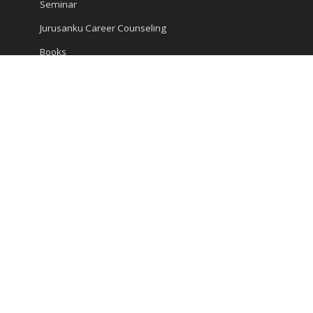
Seminar
Jurusanku Career Counseling
Books
Encyclopedia
Articles
Career and Study
Kompas Articles
News
Success Tips
Reach Us
Ruko Golden Madrid 2 Blok G/20
Jl. Letnan Sutopo
Serpong
Kota Tangerang Selatan, Banten 15310, Indonesia