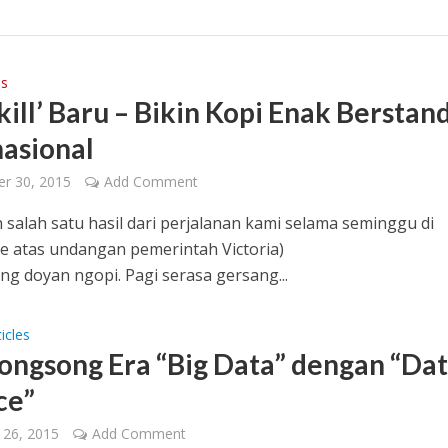
ps
kill’ Baru – Bikin Kopi Enak Berstan
nasional
r 30, 2015
Add Comment
h salah satu hasil dari perjalanan kami selama seminggu di
 atas undangan pemerintah Victoria)
ng doyan ngopi. Pagi serasa gersang...
icles
ngsong Era “Big Data” dengan “Da
ce”
 26, 2015
Add Comment