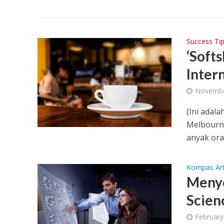
Success Ti
‘Softs
Inter
Novembe
(Ini adala
Melbourne
anyak ora
Kompas Art
Menyo
Scien
February