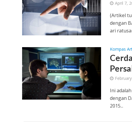
April 7, 
(Artikel t
dengan B
ari ratusa
Kompas Art
Cerda
Persa
February
Ini adala
dengan Da
2015...