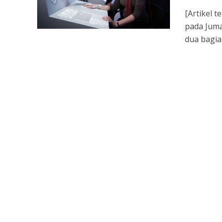
[Artikel 
pada Juma
dua bagian