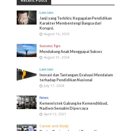
Recent Posts
Lain-lain
Janji yang Terkikis: Kegagalan Pendidikan
Karakter Membentengi Bangsa dari
Korupsi.
August 16, 2025
Success Tips
Mendukung Anak Menggapai Sukses
August 31, 2024
Lain-lain
Inovasi dan Tantangan: Evaluasi Mendalam
terhadap Pendidikan Nasional
July 17, 2024
News
Kemenristek Gabung ke Kemendikbud,
Nadiem Semakin Dipercaya
April 12, 2021
Career and Study