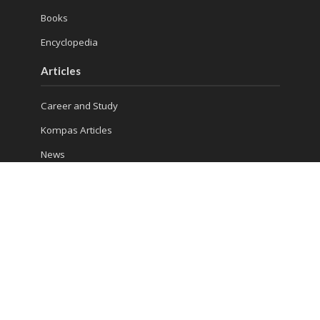
Books
Encyclopedia
Articles
Career and Study
Kompas Articles
News
Success Tips
Reach Us
Ruko Golden Madrid 2 Blok G/20
Jl. Letnan Sutopo
Serpong
Kota Tangerang Selatan, Banten 15310, Indonesia
Phone : (021) 5316 4930
Consultation 1: 081 5510 8832