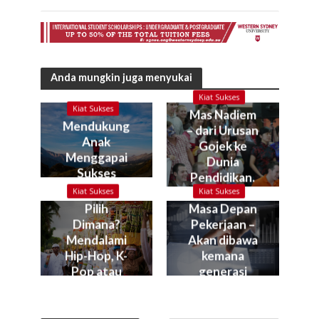
Anda mungkin juga menyukai
Kiat Sukses
Kiat Sukses
Mas Nadiem
Mendukung
– dari Urusan
Anak
Gojek ke
Menggapai
Dunia
Sukses
Pendidikan.
Kok bisa?
Kiat Sukses
Kiat Sukses
Pilih
Masa Depan
Dimana?
Pekerjaan –
Mendalami
Akan dibawa
Hip-Hop, K-
kemana
Pop atau
generasi
Gamelan?
muda kita?