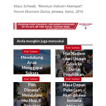
Klaus Schwab, “Revolusi Industri Keempat”,
Forum Ekonomi Dunia, Jenewa, Swiss, 2016
Anda mungkin juga menyukai
Kiat Sukses
Kiat Sukses
Mas Nadiem
Mendukung
– dari Urusan
Anak
Gojek ke
Menggapai
Dunia
Sukses
Pendidikan.
Kok bisa?
Kiat Sukses
Kiat Sukses
Pilih
Masa Depan
Dimana?
Pekerjaan –
Mendalami
Akan dibawa
Hip-Hop, K-
kemana
Pop atau
generasi