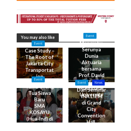
Event
You may also like
Mengintip
Event
Serunya
Case Study –
Dunia
The Root of
Aktuaria
Jakarta City
bersama
Transportat
Prof. David
ion
Event
Pitt dari
Problems
Event
News
Temu Orang
Macquarie
Dari Seminar
Tua Siswa
University
INA LIEM
Baru
di Grand
SMA
City
KOSAYU
Convention
(Hua-Ind) di
Hall,
Sawiran,
Surabaya