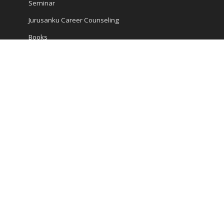
Seminar
Jurusanku Career Counseling
Books
Encyclopedia
Articles
Career and Study
Kompas Articles
News
Success Tips
Reach Us
Ruko Golden Madrid 2 Blok G/20
Jl. Letnan Sutopo
Serpong
Kota Tangerang Selatan, Banten 15310, Indonesia