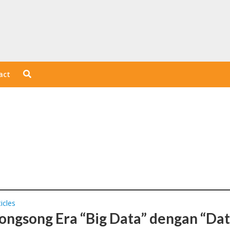
act
icles
ngsong Era “Big Data” dengan “Da