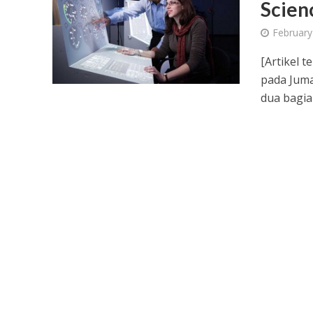
Scien
February
[Artikel 
pada Juma
dua bagian