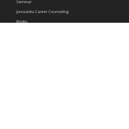
Seminar
Jurusanku Career Counseling
Books
Encyclopedia
Articles
Career and Study
Kompas Articles
News
Success Tips
Reach Us
Ruko Golden Madrid 2 Blok G/20
Jl. Letnan Sutopo
Serpong
Kota Tangerang Selatan, Banten 15310, Indonesia