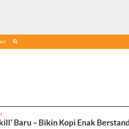
act
ps
kill’ Baru – Bikin Kopi Enak Berstan