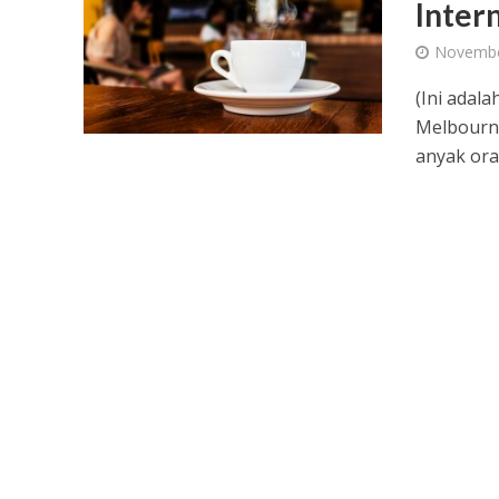
Inter
Novembe
(Ini adala
Melbourne
anyak ora