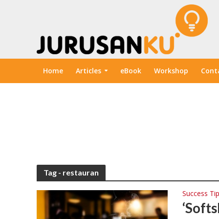
Home
Articles
eBook
Workshop
Cont
Tag - restauran
Success Ti
‘Softs