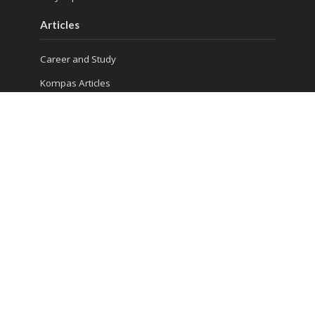
Articles
Career and Study
Kompas Articles
News
Success Tips
Reach Us
Ruko Golden Madrid 2 Blok G/20
Jl. Letnan Sutopo
Serpong
Kota Tangerang Selatan, Banten 15310, Indonesia
Phone : (021) 5316 4930
Consultation 1: 081 5510 8832
Consultation 2: 0813 986 906 13
Seminar : 0811 339 4643
info@jurusanku.com
marketing@jurusanku.com