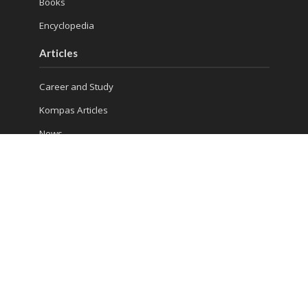
Books
Encyclopedia
Articles
Career and Study
Kompas Articles
News
Success Tips
Reach Us
Ruko Golden Madrid 2 Blok G/20
Jl. Letnan Sutopo
Serpong
Kota Tangerang Selatan, Banten 15310, Indonesia
Phone : (021) 5316 4930
Consultation 1: 081 5510 8832
Consultation 2: 0813 986 906 13