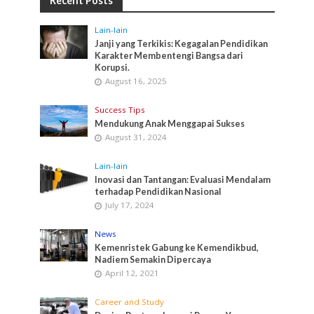
Recent Posts
Lain-lain
Janji yang Terkikis: Kegagalan Pendidikan
Karakter Membentengi Bangsa dari
Korupsi.
August 16, 2025
Success Tips
Mendukung Anak Menggapai Sukses
August 31, 2024
Lain-lain
Inovasi dan Tantangan: Evaluasi Mendalam
terhadap Pendidikan Nasional
July 17, 2024
News
Kemenristek Gabung ke Kemendikbud,
Nadiem Semakin Dipercaya
April 12, 2021
Career and Study