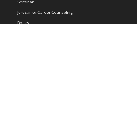
Seminar
Jurusanku Career Counseling
Books
Encyclopedia
Articles
Career and Study
Kompas Articles
News
Success Tips
Reach Us
Ruko Golden Madrid 2 Blok G/20
Jl. Letnan Sutopo
Serpong
Kota Tangerang Selatan, Banten 15310, Indonesia