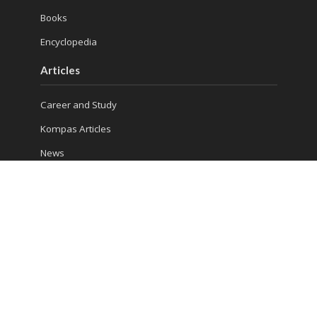
Books
Encyclopedia
Articles
Career and Study
Kompas Articles
News
Success Tips
Reach Us
Ruko Golden Madrid 2 Blok G/20
Jl. Letnan Sutopo
Serpong
Kota Tangerang Selatan, Banten 15310, Indonesia
Phone : (021) 5316 4930
Consultation 1: 081 5510 8832