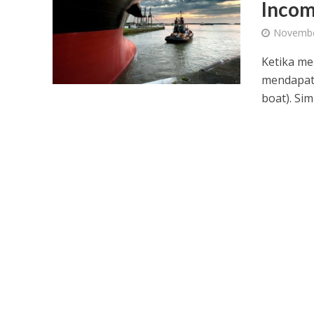
Incom
Novembe
Ketika me
mendapat 
boat). Simu