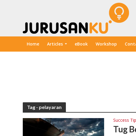
Home
Articles
eBook
Workshop
Cont
Tag - pelayaran
Success Ti
Tug B