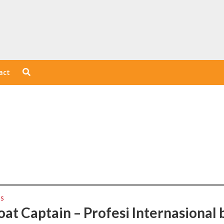
act
ps
oat Captain – Profesi Internasional 