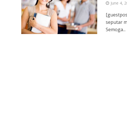
June 4, 
[guestpos
seputar m
Semoga...