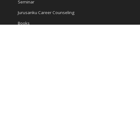
Seminar
Jurusanku Career Counseling
Books
Encyclopedia
Articles
Career and Study
Kompas Articles
News
Success Tips
Reach Us
Ruko Golden Madrid 2 Blok G/20
Jl. Letnan Sutopo
Serpong
Kota Tangerang Selatan, Banten 15310, Indonesia