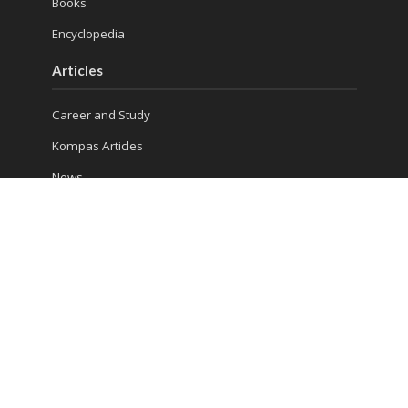
Books
Encyclopedia
Articles
Career and Study
Kompas Articles
News
Success Tips
Reach Us
Ruko Golden Madrid 2 Blok G/20
Jl. Letnan Sutopo
Serpong
Kota Tangerang Selatan, Banten 15310, Indonesia
Phone : (021) 5316 4930
Consultation 1: 081 5510 8832
Consultation 2: 0813 986 906 13