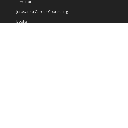
Seminar
Jurusanku Career Counseling
Books
Encyclopedia
Articles
Career and Study
Kompas Articles
News
Success Tips
Reach Us
Ruko Golden Madrid 2 Blok G/20
Jl. Letnan Sutopo
Serpong
Kota Tangerang Selatan, Banten 15310, Indonesia