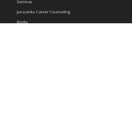
Seminar
Jurusanku Career Counseling
Books
Encyclopedia
Articles
Career and Study
Kompas Articles
News
Success Tips
Reach Us
Ruko Golden Madrid 2 Blok G/20
Jl. Letnan Sutopo
Serpong
Kota Tangerang Selatan, Banten 15310, Indonesia