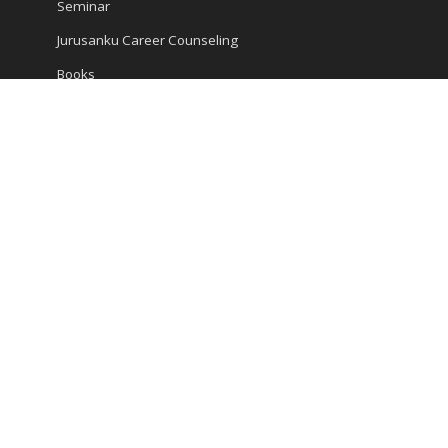
Seminar
Jurusanku Career Counseling
Books
Encyclopedia
Articles
Career and Study
Kompas Articles
News
Success Tips
Reach Us
Ruko Golden Madrid 2 Blok G/20
Jl. Letnan Sutopo
Serpong
Kota Tangerang Selatan, Banten 15310, Indonesia