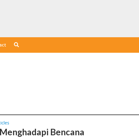
act
icles
 Menghadapi Bencana