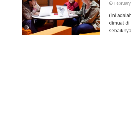
February
(Ini adal
dimuat di
sebaiknya 