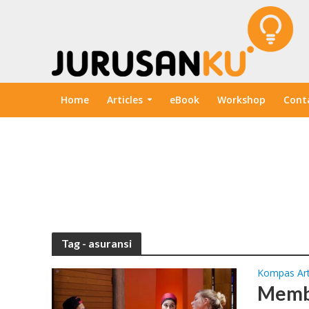
Home
Articles
eBook
Workshop
Cont
Tag - asuransi
Kompas Art
Membu