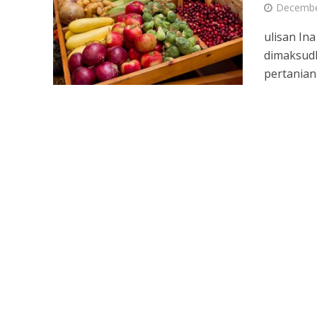
Decembe
ulisan In
dimaksud
pertanian