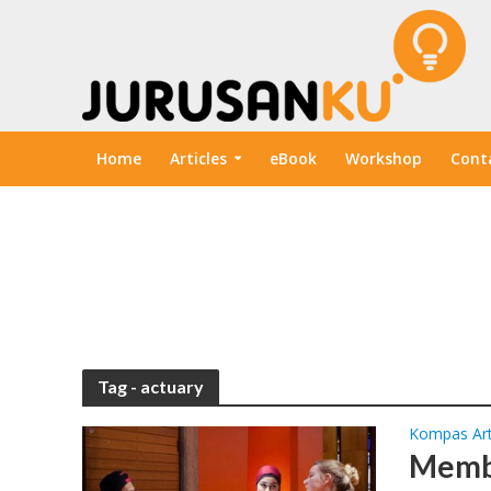
Home
Articles
eBook
Workshop
Cont
Tag - actuary
Kompas Art
Membu