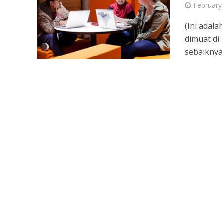
February
(Ini adal
dimuat di
sebaiknya 