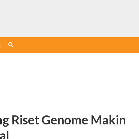
k
ng Riset Genome Makin
al