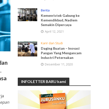
Berita
Kemenristek Gabung ke
Kemendikbud, Nadiem
Semakin Dipercaya
April 12, 2021
Karir dan Studi
Daging Buatan – Inovasi
Pangan Yang Mengancam
Industri Peternakan
dan
Desember 11, 2020
.
asa
INFOLETTER BARU kami
rja
Depan