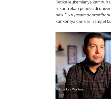
Ketika leukemianya kambuh un
rekan-rekan peneliti di univ
baik DNA
(asam deoksiribonu
kankernya dan dari sampel k
dr. Lukas Wartman