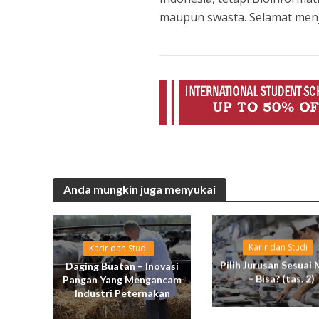
maupun swasta. Selamat menje
Anda mungkin juga menyukai
Karir dan Studi
Karir dan Studi
Pilih Jurusan Sesuai 
Daging Buatan – Inovasi
– Bisa? (tas. 2)
Pangan Yang Mengancam
Industri Peternakan