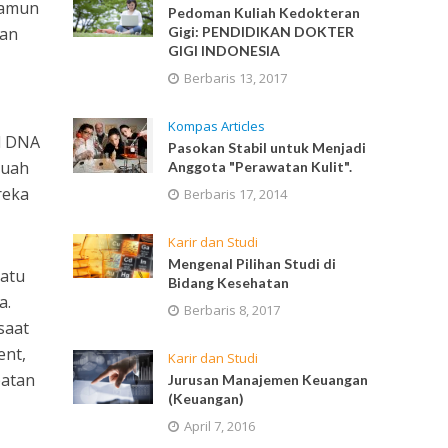
Namun
Pedoman Kuliah Kedokteran
kan
Gigi: PENDIDIKAN DOKTER
GIGI INDONESIA
Berbaris 13, 2017
Kompas Articles
l DNA
Pasokan Stabil untuk Menjadi
buah
Anggota "Perawatan Kulit".
reka
Berbaris 17, 2014
Karir dan Studi
Mengenal Pilihan Studi di
uatu
Bidang Kesehatan
a.
Berbaris 8, 2017
saat
ent,
Karir dan Studi
patan
Jurusan Manajemen Keuangan
(Keuangan)
April 7, 2016