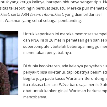
tuk yang ketiga kalinya, harapan hidupnya sangat tipis. 
ersitas tersebut ingin berbuat sesuatu. Mereka pun memeta
kleat)
serta ARN
(asam ribonukleat)
yang diambil dari sel
ulit Wartman yang sehat sebagai pembanding.
Untuk keperluan ini mereka memroses sampe
dan RNA ini di 26 mesin pemetaan gen dan se
supercomputer. Setelah beberapa minggu me
menemukan penyebabnya.
Di dunia kedokteran, ada kalanya penyebab s
penyakit bisa diketahui, tapi obatnya belum ad
Begitu juga pada kasus Wartman. Beruntung, 
itu raksasa farmasi
Pfizer
baru saja merilis Sut
obat untuk kanker ginjal. Wartman berkesem
mencobanya.