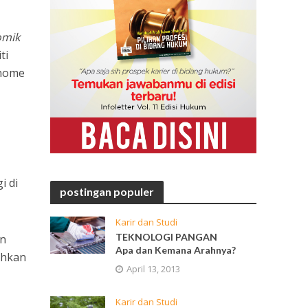
omik
ti
enome
i di
postingan populer
Karir dan Studi
TEKNOLOGI PANGAN
an
Apa dan Kemana Arahnya?
ahkan
April 13, 2013
Karir dan Studi