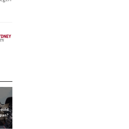
Covid
pan?