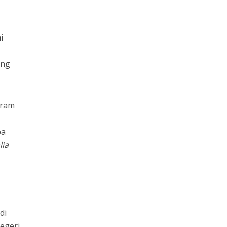
i
ong
gram
pa
lia
di
negeri