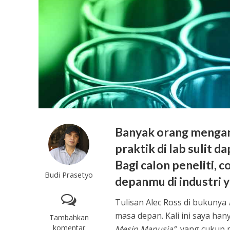
Banyak orang mengang
praktik di lab sulit d
Bagi calon peneliti, 
Budi Prasetyo
depanmu di industri 
Tulisan Alec Ross di bukunya
masa depan. Kali ini saya ha
Tambahkan
komentar
Mesin Manusia”
, yang cukup 