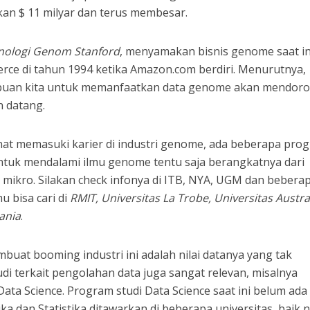
kan $ 11 milyar dan terus membesar.
nologi Genom Stanford
, menyamakan bisnis genome saat in
e di tahun 1994 ketika Amazon.com berdiri. Menurutnya,
uan kita untuk memanfaatkan data genome akan mendor
n datang.
nat memasuki karier di industri genome, ada beberapa pro
 Untuk mendalami ilmu genome tentu saja berangkatnya dari
gi mikro. Silakan check infonya di ITB, NYA, UGM dan bebera
mu bisa cari di
RMIT, Universitas La Trobe, Universitas Austra
ania
.
buat booming industri ini adalah nilai datanya yang tak
di terkait pengolahan data juga sangat relevan, misalnya
 Data Science. Program studi Data Science saat ini belum ada 
ika dan Statistika ditawarkan di beberapa universitas, baik 