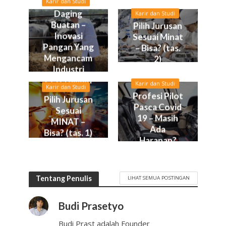
Karir dan Studi
Daging
Karir dan Studi
Buatan –
Pilih Jurusan
Inovasi
Sesuai Minat
Pangan Yang
– Bisa? (tas.
Mengancam
2)
Industri
Peternakan
Karir dan Studi
Karir dan Studi
Profesi Pilot
Pilih Jurusan
Pasca Covid
Sesuai
19 – Masih
MINAT –
Ada
Bisa? (tas. 1)
Harapan?
Tentang Penulis
LIHAT SEMUA POSTINGAN
Budi Prasetyo
Budi Prast adalah Founder