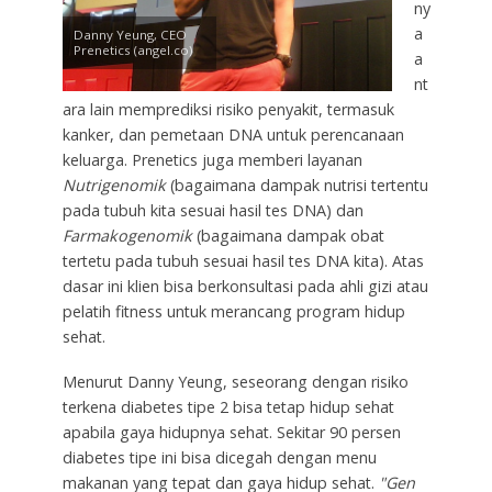
ny
a
Danny Yeung, CEO
Prenetics (angel.co)
a
nt
ara lain memprediksi risiko penyakit, termasuk
kanker, dan pemetaan DNA untuk perencanaan
keluarga. Prenetics juga memberi layanan
Nutrigenomik
(bagaimana dampak nutrisi tertentu
pada tubuh kita sesuai hasil tes DNA) dan
Farmakogenomik
(bagaimana dampak obat
tertetu pada tubuh sesuai hasil tes DNA kita). Atas
dasar ini klien bisa berkonsultasi pada ahli gizi atau
pelatih fitness untuk merancang program hidup
sehat.
Menurut Danny Yeung, seseorang dengan risiko
terkena diabetes tipe 2 bisa tetap hidup sehat
apabila gaya hidupnya sehat. Sekitar 90 persen
diabetes tipe ini bisa dicegah dengan menu
makanan yang tepat dan gaya hidup sehat.
"Gen