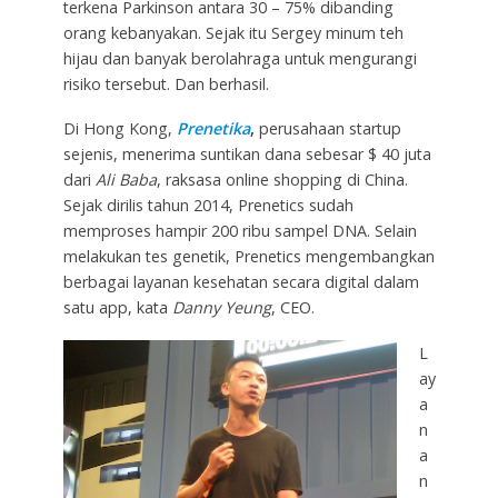
terkena Parkinson antara 30 – 75% dibanding
orang kebanyakan. Sejak itu Sergey minum teh
hijau dan banyak berolahraga untuk mengurangi
risiko tersebut. Dan berhasil.
Di Hong Kong,
Prenetika
,
perusahaan startup
sejenis, menerima suntikan dana sebesar $ 40 juta
dari
Ali Baba
, raksasa online shopping di China.
Sejak dirilis tahun 2014, Prenetics sudah
memproses hampir 200 ribu sampel DNA. Selain
melakukan tes genetik, Prenetics mengembangkan
berbagai layanan kesehatan secara digital dalam
satu app, kata
Danny Yeung
, CEO.
L
ay
a
n
a
n