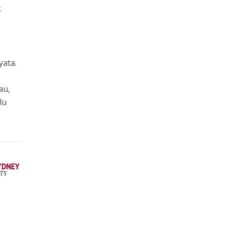
k
yata.
au,
lu