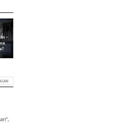
an –
ana
a?
INGAN
an",