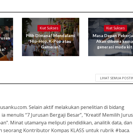
Kiat Sukses
Kiat Sukses
Pilih Dimana? Mendalami
Masa Depan Pekerja
rusan
Hip-Hop, K-Pop atau
Akan dibawa kem
Gamelan?
generasi muda kit
sa?
LIHAT SEMUA POST
usanku.com. Selain aktif melakukan penelitian di bidang
ia menulis “7 Jurusan Bergaji Besar”, "Kreatif Memilih Jurus
n". Minat utamanya meliputi pendidikan, analitik data, dan
lah seorang Kontributor Kompas KLASS untuk rubrik #baca.