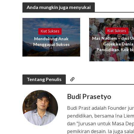
Anda mungkin juga menyukai
Kiat Sukses
Kiat Sukses
Mas Nadiem – dari U
Mendukung Anak
Gojek ke Dunia
Menggapai Sukses
Pendidikan. Kok bi
Tentang Penulis
Budi Prasetyo
Budi Prast adalah Founder jur
pendidikan, bersama Ina Liem 
dan "Jurusan untuk Masa Depa
pemikiran desain. Ia juga sa