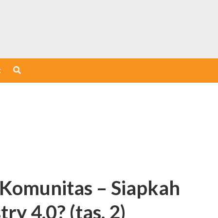
k
 Komunitas – Siapkah
y 4.0? (tas. 2)