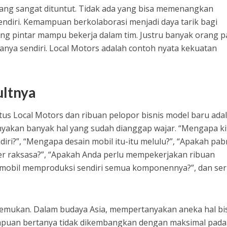
 yang sangat dituntut. Tidak ada yang bisa memenangkan
ndiri. Kemampuan berkolaborasi menjadi daya tarik bagi
ng pintar mampu bekerja dalam tim. Justru banyak orang p
nya sendiri. Local Motors adalah contoh nyata kekuatan
ltnya
etus Local Motors dan ribuan pelopor bisnis model baru ada
yakan banyak hal yang sudah dianggap wajar. “Mengapa ki
iri?”, “Mengapa desain mobil itu-itu melulu?”, “Apakah pab
er raksasa?”, “Apakah Anda perlu mempekerjakan ribuan
k mobil memproduksi sendiri semua komponennya?”, dan ser
itemukan. Dalam budaya Asia, mempertanyakan aneka hal bi
mpuan bertanya tidak dikembangkan dengan maksimal pada