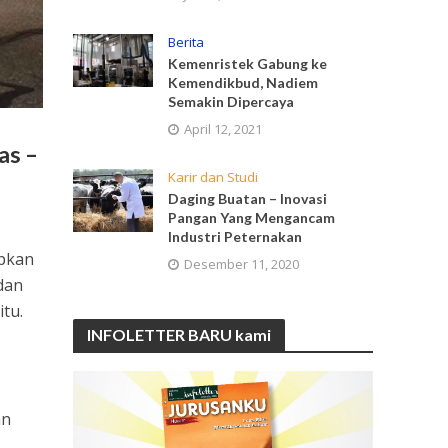
Berita
Kemenristek Gabung ke
Kemendikbud, Nadiem
Semakin Dipercaya
April 12, 2021
as –
Karir dan Studi
Daging Buatan – Inovasi
Pangan Yang Mengancam
Industri Peternakan
apkan
Desember 11, 2020
 dan
tu.
INFOLETTER BARU kami
an