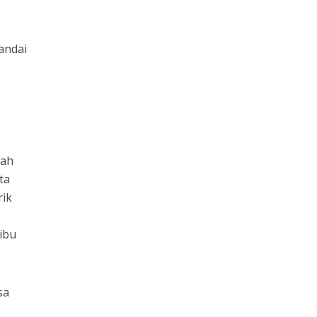
andai
lah
ta
rik
ibu
sa