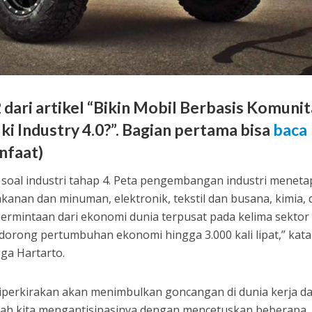
2 dari artikel “Bikin Mobil Berbasis Komunit
i Industry 4.0?”. Bagian pertama bisa
baca
nfaat)
a soal industri tahap 4. Peta pengembangan industri menet
makanan dan minuman, elektronik, tekstil dan busana, kimia,
permintaan dari ekonomi dunia terpusat pada kelima sektor i
orong pertumbuhan ekonomi hingga 3.000 kali lipat,” kata
gga Hartarto.
 diperkirakan akan menimbulkan goncangan di dunia kerja d
tah kita mengantisipasinya dengan mencetuskan beberapa