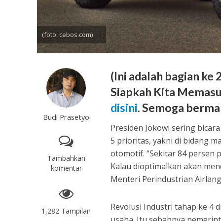
(foto: cebos.com)
(Ini adalah bagian ke 
Siapkah Kita Memasuk
disini
. Semoga berma
Budi Prasetyo
Presiden Jokowi sering bicar
5 prioritas, yakni di bidang 
otomotif. “Sekitar 84 persen 
Tambahkan
Kalau dioptimalkan akan mend
komentar
Menteri Perindustrian Airlan
Revolusi Industri tahap ke 4
1,282 Tampilan
usaha. Itu sebabnya pemerin