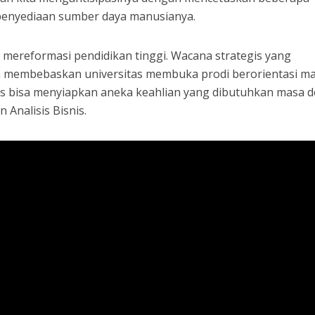
 penyediaan sumber daya manusianya.
 mereformasi pendidikan tinggi. Wacana strategis yang
h membebaskan universitas membuka prodi berorientasi m
us bisa menyiapkan aneka keahlian yang dibutuhkan masa 
n Analisis Bisnis.