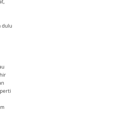
t,
h dulu
au
hir
an
perti
am