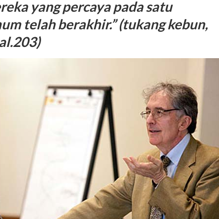
eka yang percaya pada satu
m telah berakhir.” (tukang kebun,
al.203)