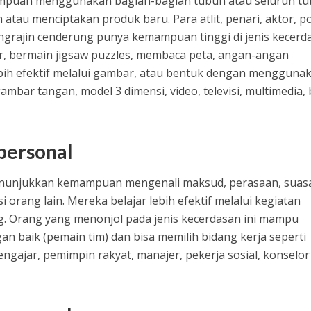
ampuan menggunakan bagian-bagian tubuh atau seluruh t
tau menciptakan produk baru. Para atlit, penari, aktor, pol
ngrajin cenderung punya kemampuan tinggi di jenis kecerd
, bermain jigsaw puzzles, membaca peta, angan-angan
bih efektif melalui gambar, atau bentuk dengan mengguna
gambar tangan, model 3 dimensi, video, televisi, multimedia,
personal
enunjukkan kemampuan mengenali maksud, perasaan, suas
 orang lain. Mereka belajar lebih efektif melalui kegiatan
g. Orang yang menonjol pada jenis kecerdasan ini mampu
n baik (pemain tim) dan bisa memilih bidang kerja seperti
ngajar, pemimpin rakyat, manajer, pekerja sosial, konselor