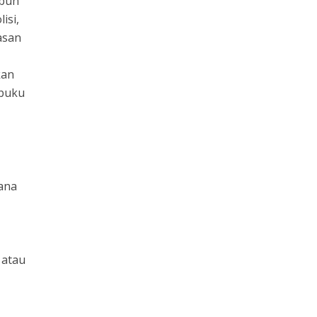
ubuh
isi,
asan
kan
 buku
ana
 atau