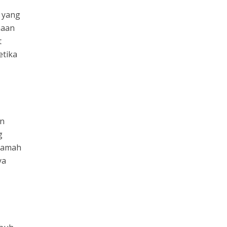
 yang
naan
t
etika
an
g
eramah
ya