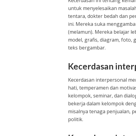
Kecerdasan ini tentang kem
untuk menyelesaikan masalah a
tentara, dokter bedah dan pe
ini. Mereka suka menggambar
(melamun)
.
Mereka belajar le
model, grafis, diagram, foto, 
teks bergambar.
Kecerdasan inter
Kecerdasan interpersonal m
hati, temperamen dan motivasi
kelompok, seminar, dan dialo
bekerja dalam kelompok denga
misalnya tenaga penjualan, pe
politik.