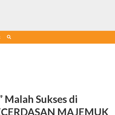
k
” Malah Sukses di
 KECERDASAN MAJEMUK