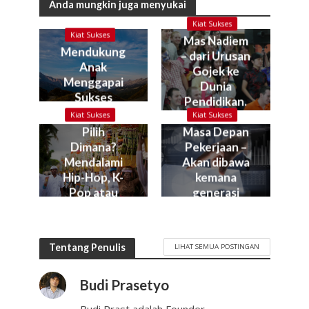
Anda mungkin juga menyukai
Kiat Sukses
Kiat Sukses
Mas Nadiem
Mendukung
– dari Urusan
Anak
Gojek ke
Menggapai
Dunia
Sukses
Pendidikan.
Kok bisa?
Kiat Sukses
Kiat Sukses
Pilih
Masa Depan
Dimana?
Pekerjaan –
Mendalami
Akan dibawa
Hip-Hop, K-
kemana
Pop atau
generasi
Gamelan?
muda kita?
Tentang Penulis
LIHAT SEMUA POSTINGAN
Budi Prasetyo