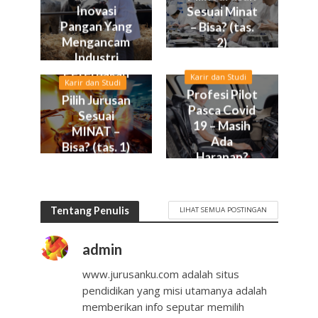
Inovasi
Sesuai Minat
Pangan Yang
– Bisa? (tas.
Mengancam
2)
Industri
Peternakan
Karir dan Studi
Karir dan Studi
Profesi Pilot
Pilih Jurusan
Pasca Covid
Sesuai
19 – Masih
MINAT –
Ada
Bisa? (tas. 1)
Harapan?
Tentang Penulis
LIHAT SEMUA POSTINGAN
admin
www.jurusanku.com adalah situs
pendidikan yang misi utamanya adalah
memberikan info seputar memilih