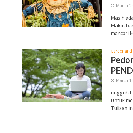
March 25
Masih ada
Makin ban
mencari ker
Career and
Pedom
PEND
March 13
ungguh ba
Untuk menj
Tulisan ini.