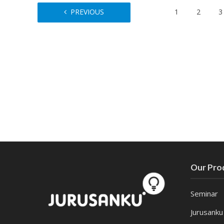
PREVIOUS
1
2
3
Our Pro
Seminar
Jurusanku