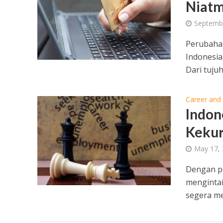
Niatm
Septemb
Perubahan
Indonesia
Dari tujuh
Career and
Indon
Kekur
May 17,
Dengan p
mengintai
segera me