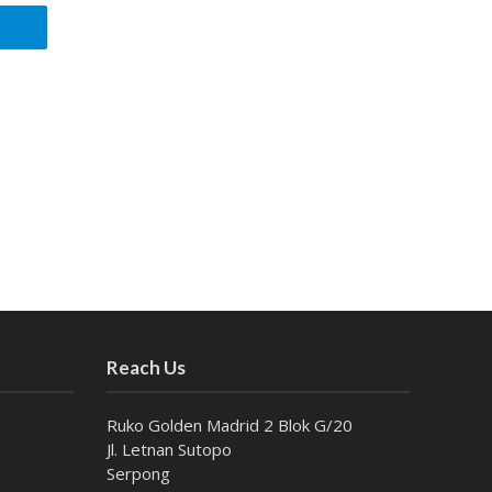
Reach Us
Ruko Golden Madrid 2 Blok G/20
Jl. Letnan Sutopo
Serpong