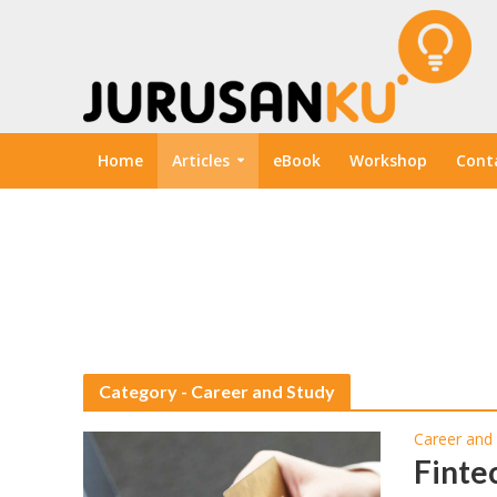
Home
Articles
eBook
Workshop
Cont
Category - Career and Study
Career and
Finte