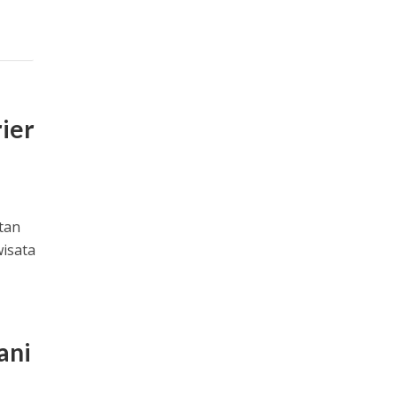
rier
tan
wisata
ani