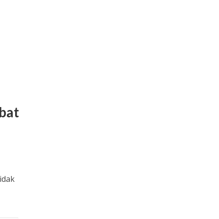
bat
idak