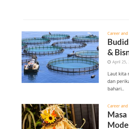
Career and
Budid
& Bis
April 25,
Laut kita
dan perika
bahari...
Career and
Masa 
Mode