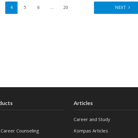
4
5
6
…
20
NEXT
ducts
Articles
Career and Study
 Career Counseling
Kompas Articles