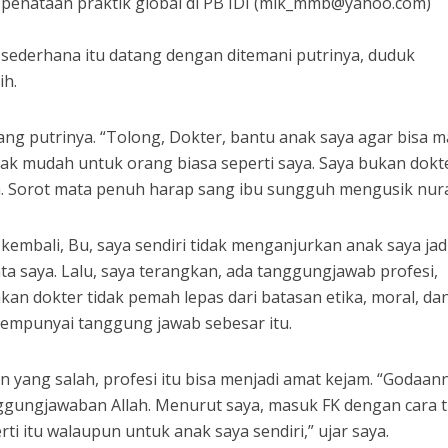
 penataan praktik global di PB IDI (mik_mmb@yahoo.com)
bu sederhana itu datang dengan ditemani putrinya, duduk
ih.
g putrinya. “Tolong, Dokter, bantu anak saya agar bisa 
ak mudah untuk orang biasa seperti saya. Saya bukan dokte
an. Sorot mata penuh harap sang ibu sungguh mengusik nura
 kembali, Bu, saya sendiri tidak menganjurkan anak saya jad
ata saya. Lalu, saya terangkan, ada tanggungjawab profesi,
akan dokter tidak pemah lepas dari batasan etika, moral, da
empunyai tanggung jawab sebesar itu.
an yang salah, profesi itu bisa menjadi amat kejam. “Godaan
nggungjawaban Allah. Menurut saya, masuk FK dengan cara t
rti itu walaupun untuk anak saya sendiri,” ujar saya.