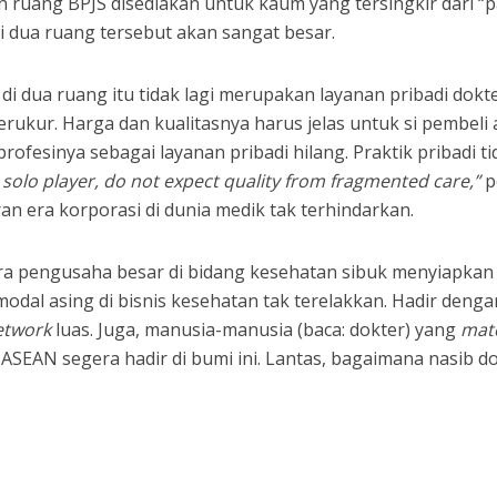
 ruang BPJS disediakan untuk kaum yang tersingkir dari “
i dua ruang tersebut akan sangat besar.
 dua ruang itu tidak lagi merupakan layanan pribadi dokte
rukur. Harga dan kualitasnya harus jelas untuk si pembeli 
ofesinya sebagai layanan pribadi hilang. Praktik pribadi ti
solo player, do not expect quality from fragmented care,”
p
an era korporasi di dunia medik tak terhindarkan.
a pengusaha besar di bidang kesehatan sibuk menyiapkan 
dal asing di bisnis kesehatan tak terelakkan. Hadir denga
etwork
luas. Juga, manusia-manusia (baca: dokter) yang
mat
SEAN segera hadir di bumi ini. Lantas, bagaimana nasib d