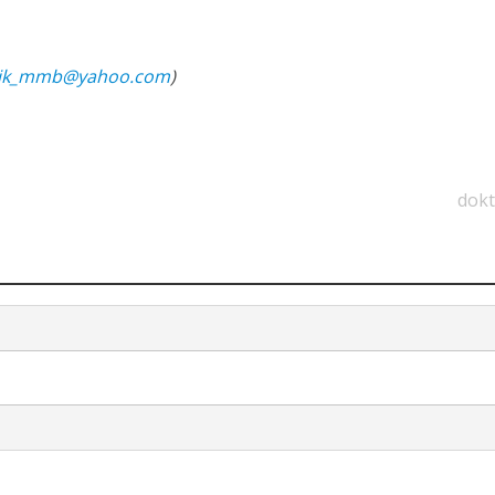
ik_mmb@yahoo.com
)
dokt