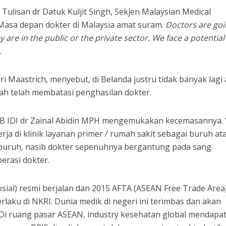
Tulisan dr Datuk Kuljit Singh, Sekjen Malaysian Medical
 Masa depan dokter di Malaysia amat suram.
Doctors are goi
y are in the public or the private sector. We face a potential
.
ri Maastrich, menyebut, di Belanda justru tidak banyak lagi
ah telah membatasi penghasilan dokter.
 PB IDI dr Zainal Abidin MPH mengemukakan kecemasannya. 
ja di klinik layanan primer / rumah sakit sebagai buruh at
 buruh, nasib dokter sepenuhnya bergantung pada sang
perasi dokter.
ial) resmi berjalan dan 2015 AFTA (ASEAN Free Trade Area
laku di NKRI. Dunia medik di negeri ini terimbas dan akan
 Di ruang pasar ASEAN, industry kesehatan global mendapa