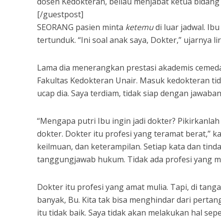
dosen Kedokteran, beliau menjabat ketua bidang
[/guestpost]
SEORANG pasien minta
ketemu
di luar jadwal. I
tertunduk. “Ini soal anak saya, Dokter,” ujarnya lir
Lama dia menerangkan prestasi akademis cemedan
Fakultas Kedokteran Unair. Masuk kedokteran tid
ucap dia. Saya terdiam, tidak siap dengan jawab
“Mengapa putri Ibu ingin jadi dokter? Pikirkanlah
dokter. Dokter itu profesi yang teramat berat,” k
keilmuan, dan keterampilan. Setiap kata dan tind
tanggungjawab hukum. Tidak ada profesi yang m
Dokter itu profesi yang amat mulia. Tapi, di tang
banyak, Bu. Kita tak bisa menghindar dari perta
itu tidak baik. Saya tidak akan melakukan hal sepe