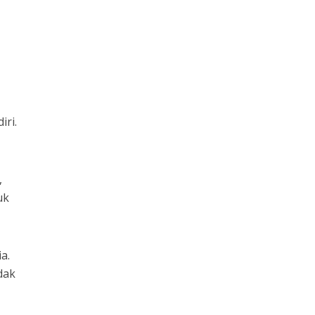
iri.
,
uk
a.
dak