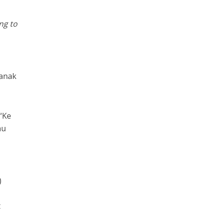
ng to
 anak
“Ke
au
)
t