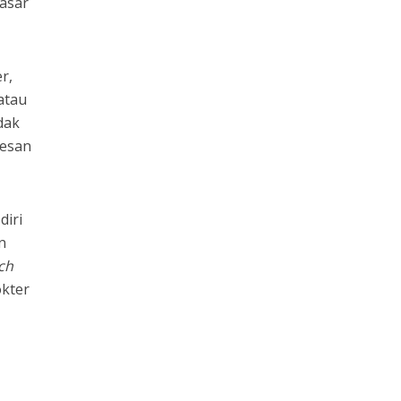
pasar
r,
atau
dak
esan
diri
n
ch
okter