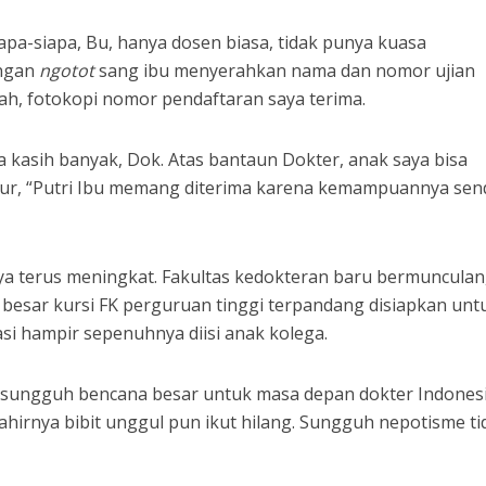
apa-siapa, Bu, hanya dosen biasa, tidak punya kuasa
engan
ngotot
sang ibu menyerahkan nama dan nomor ujian
ah, fotokopi nomor pendaftaran saya terima.
 kasih banyak, Dok. Atas bantaun Dokter, anak saya bisa
 jujur, “Putri Ibu memang diterima karena kemampuannya send
tnya terus meningkat. Fakultas kedokteran baru bermunculan
 besar kursi FK perguruan tinggi terpandang disiapkan unt
asi hampir sepenuhnya diisi anak kolega.
 sungguh bencana besar untuk masa depan dokter Indonesi
ahirnya bibit unggul pun ikut hilang. Sungguh nepotisme ti