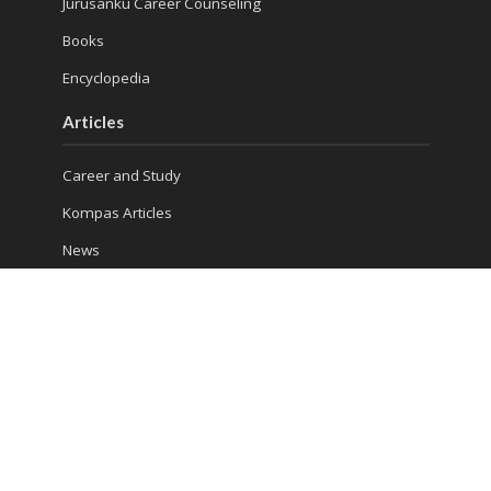
Jurusanku Career Counseling
Books
Encyclopedia
Articles
Career and Study
Kompas Articles
News
Success Tips
Reach Us
Ruko Golden Madrid 2 Blok G/20
Jl. Letnan Sutopo
Serpong
Kota Tangerang Selatan, Banten 15310, Indonesia
Phone : (021) 5316 4930
Consultation 1: 081 5510 8832