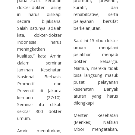
pada 2015. “Serbuan
promotif, preventif,
dokter-dokter asing
kuratif, dan
ini harus disikapi
rehabilitative; serta
secara bijaksana.
pelayanan bersifat
Salah satunya adalah
berkelanjutan.
kita, dokter-dokter
Saat ini 15 ribu dokter
Indonesia, harus
umum menjalani
meningkatkan
pelatihan menjadi
kualitas,” kata Amrin
dokter keluarga.
dalam seminar
Namun, mereka tidak
Jaminan Kesehatan
bisa langsung masuk
Nasional Berbasis
pusat pelayanan
Promotif dan
kesehatan. Banyak
Preventif di Jakarta
aturan yang harus
kemarin (27/10).
dilengkapi.
Seminar itu diikuti
sekitar 300 dokter
Menteri Kesehatan
umum.
(Menkes) Nafsiah
Mboi mengatakan,
Amrin menuturkan,