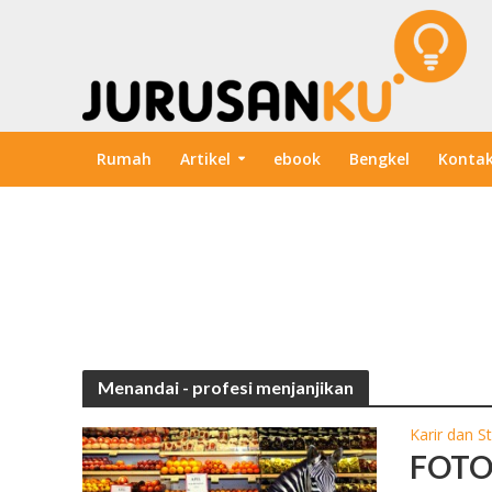
Rumah
Artikel
ebook
Bengkel
Konta
Menandai -
profesi menjanjikan
Karir dan S
FOTO