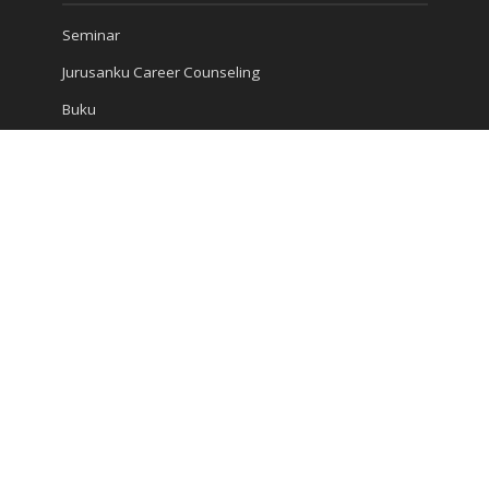
Seminar
Jurusanku Career Counseling
Buku
Ensiklopedi
Artikel
Karir dan Studi
Kompas Articles
Berita
Kiat Sukses
Jangkau Kami
Ruko Golden Madrid 2 Blok G/20
Jl. Letnan Sutopo