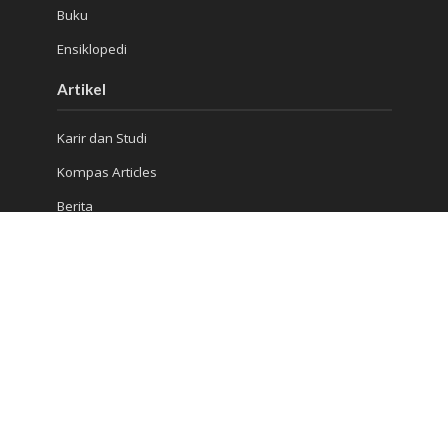
Buku
Ensiklopedi
Artikel
Karir dan Studi
Kompas Articles
Berita
Kiat Sukses
Jangkau Kami
Ruko Golden Madrid 2 Blok G/20
Jl. Letnan Sutopo
Serpong
Kota Tangerang Selatan, Banten 15310, Indonesia
Telepon : (021) 5316 4930
Konsultasi 1: 081 5510 8832
Konsultasi 2: 0813 986 906 13