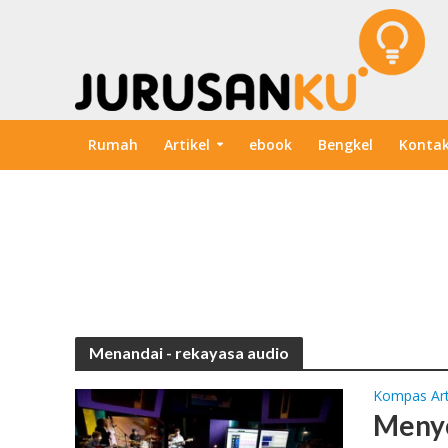
Rumah
Artikel
ebook
Bengkel
Konta
Menandai - rekayasa audio
Kompas Art
Menyo