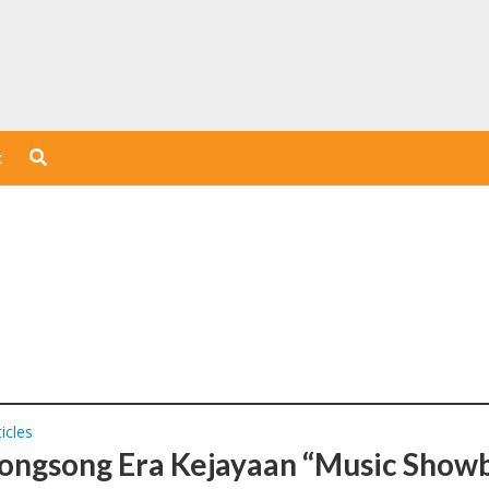
k
icles
ngsong Era Kejayaan “Music Showb