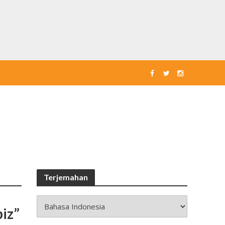
Terjemahan
iz”