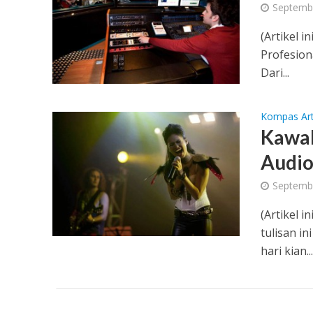
Septemb
(Artikel i
Profesion
Dari...
Kompas Art
Kawah
Audi
Septemb
(Artikel 
tulisan i
hari kian...