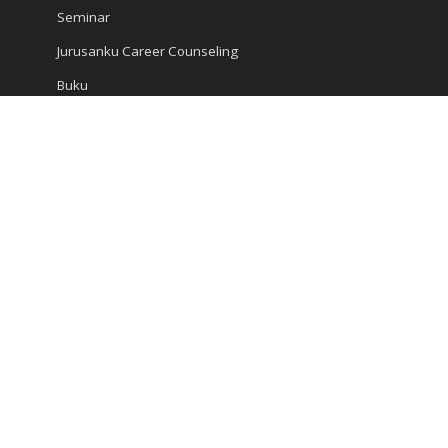
Seminar
Jurusanku Career Counseling
Buku
Ensiklopedi
Artikel
Karir dan Studi
Kompas Articles
Berita
Kiat Sukses
Jangkau Kami
Ruko Golden Madrid 2 Blok G/20
Jl. Letnan Sutopo
Serpong