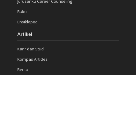
Jurusanku Career Counseling
Buku
Ensiklopedi
Artikel
Karir dan Studi
Kompas Articles
Berita
Kiat Sukses
Jangkau Kami
Ruko Golden Madrid 2 Blok G/20
Jl. Letnan Sutopo
Serpong
Kota Tangerang Selatan, Banten 15310, Indonesia
Telepon : (021) 5316 4930
Konsultasi 1: 081 5510 8832