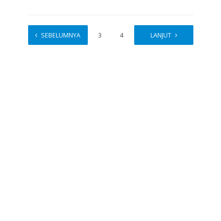
SEBELUMNYA
1
2
3
4
…
LANJUT
20